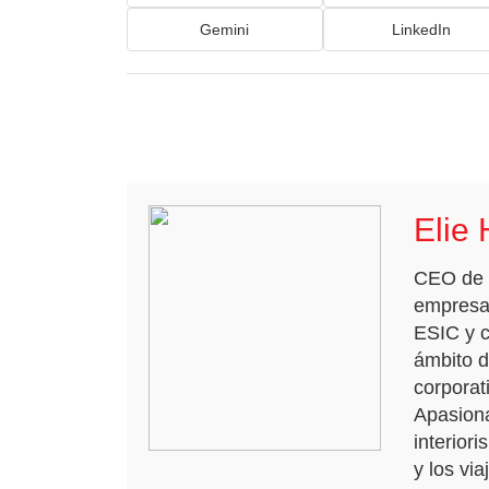
Gemini
LinkedIn
Elie 
CEO de 
empresar
ESIC y c
ámbito d
corporat
Apasiona
interior
y los via