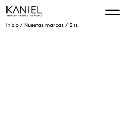
Inicio
/
Nuestas marcas
/
Sits
Localizaciones
España Peninsula