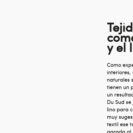
Teji
como
y el 
Como expe
interiores
naturales 
tienen un 
un resultad
Du Sud se 
lino para 
muy sugest
textil ese 
agrada al c