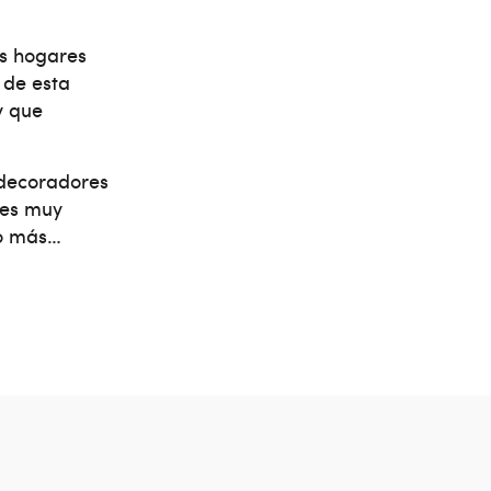
os hogares
 de esta
y que
 decoradores
tes muy
co más…