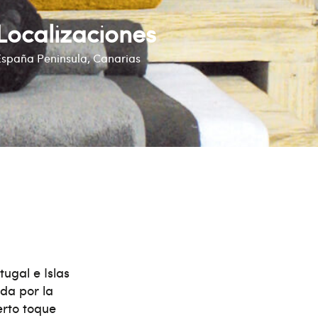
Localizaciones
España Peninsula, Canarias
ugal e Islas
da por la
erto toque