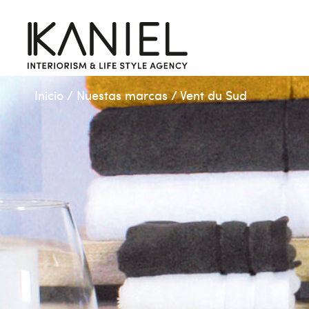
Inicio
/
Nuestas marcas
/
Vent du Sud