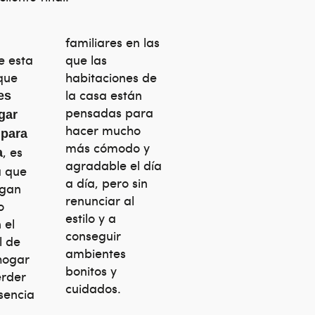
familiares en las
e esta
que las
que
habitaciones de
la casa están
les
pensadas para
gar
hacer mucho
para
más cómodo y
, es
a
agradable el día
a que
a día, pero sin
ngan
renunciar al
o
estilo y a
 el
conseguir
l de
ambientes
hogar
bonitos y
erder
cuidados.
sencia