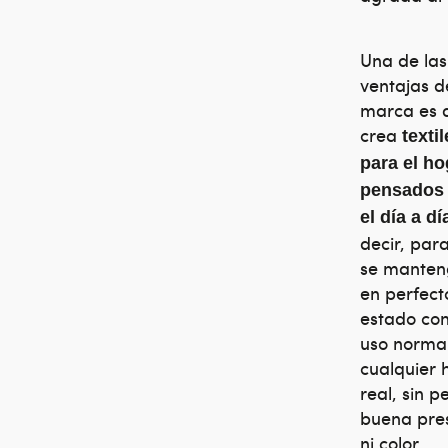
Una de las
ventajas d
marca es 
crea
texti
para el ho
pensados 
el día a dí
decir, par
se mante
en perfect
estado con
uso norma
cualquier 
real, sin p
buena pre
ni color.