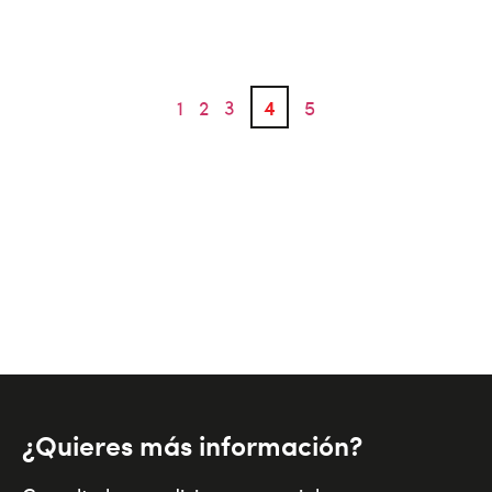
1
2
3
4
5
¿Quieres más información?