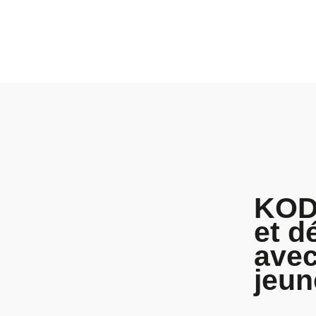
KODU
et d
avec
jeun