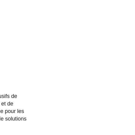
Emplacements
France
sifs de
 et de
le pour les
de solutions