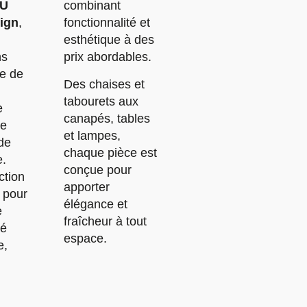
U
combinant
ign
,
fonctionnalité et
ns
prix abordables.
ce de
Des chaises et
tabourets aux
e
canapés, tables
de
et lampes,
de
chaque pièce est
.
conçue pour
ction
apporter
 pour
élégance et
e
fraîcheur à tout
té
espace.
e,