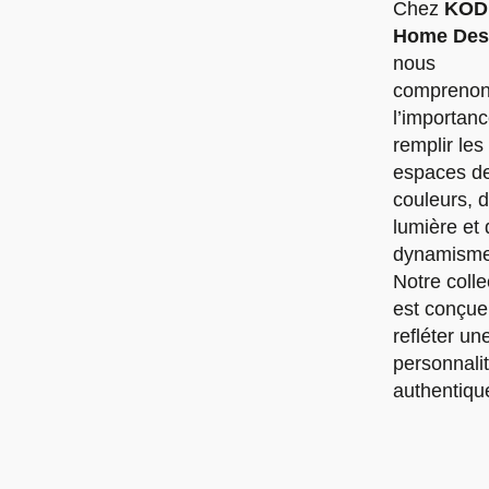
Chez
KOD
Home Des
nous
esthétique à des
compreno
l’importan
remplir les
espaces d
couleurs, 
lumière et 
dynamisme
Notre colle
est conçue
refléter un
personnali
authentiqu