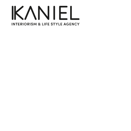
Accueil
/
Nos marques
/
KODU Home Design